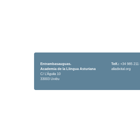
Entrambasauguas.
Telf.:
+34 985 211
Academia de la Llingua Asturiana
alladixital.org
C/ L’Águila 10
33003 Uviéu