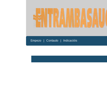
Empezo
|
Contauto
|
Indicacióis