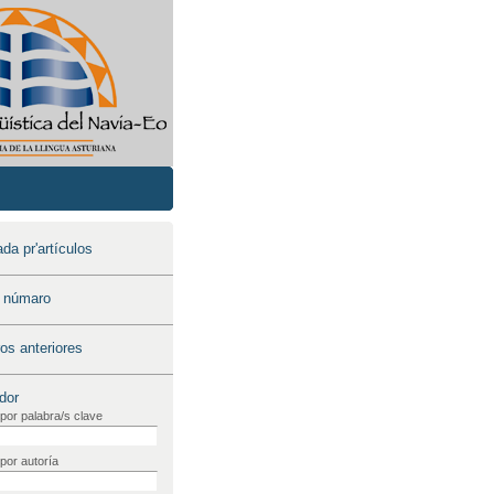
a pr'artículos
o númaro
s anteriores
dor
por palabra/s clave
por autoría