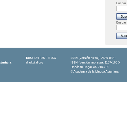
Buscar 
Buscar
Telf.:
+34 985 211 837
ISSN
(versión dixital): 2659-8361
sturiana
alladixital.org
ISSN
(versión impresa): 1137-165 X
Depósitu Llegal: AS 2103-96
© Academia de la Llingua Asturiana