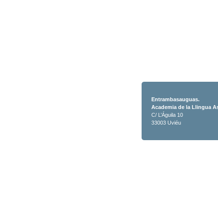
Entrambasauguas.
Academia de la Llingua A
C/ L’Águila 10
33003 Uviéu