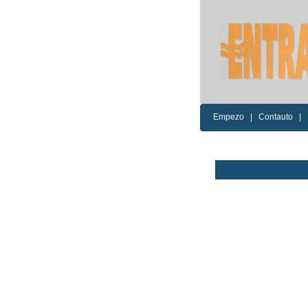
Empezo
|
Contauto
|