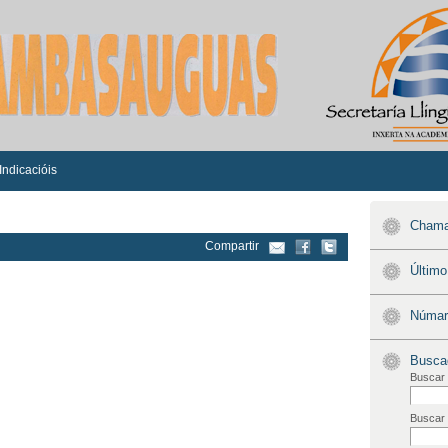
Indicacióis
Chamad
Compartir
Últim
Númaro
Busca
Buscar 
Buscar 