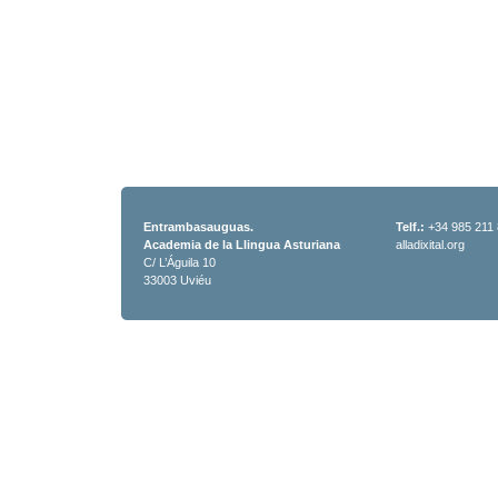
Entrambasauguas.
Telf.:
+34 985 211
Academia de la Llingua Asturiana
alladixital.org
C/ L’Águila 10
33003 Uviéu