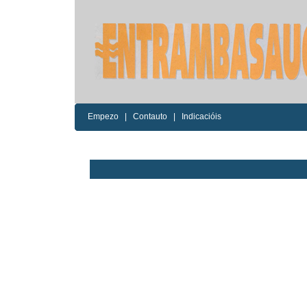
Empezo
|
Contauto
|
Indicacióis