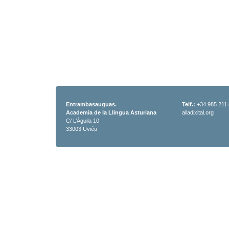
Entrambasauguas.
Telf.:
+34 985 211
Academia de la Llingua Asturiana
alladixital.org
C/ L’Águila 10
33003 Uviéu