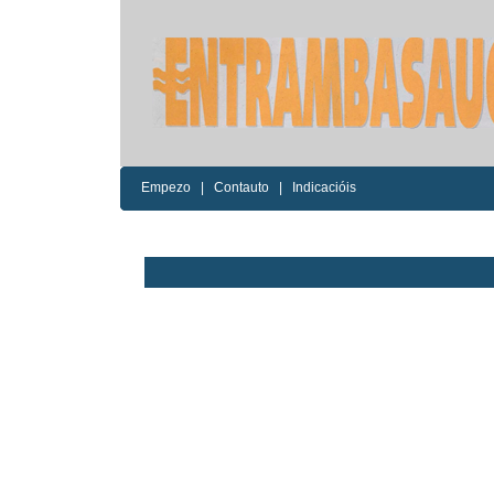
Empezo
|
Contauto
|
Indicacióis