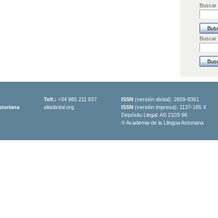
Buscar 
Buscar
Telf.:
+34 985 211 837
ISSN
(versión dixital): 2659-8361
sturiana
alladixital.org
ISSN
(versión impresa): 1137-165 X
Depósitu Llegal: AS 2103-96
© Academia de la Llingua Asturiana