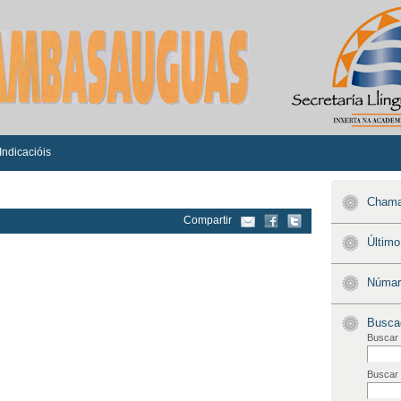
Indicacióis
Chamad
Compartir
Últim
Númaro
Busca
Buscar 
Buscar 