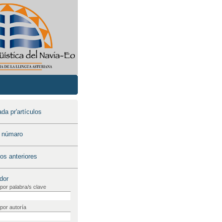
a pr'artículos
o númaro
s anteriores
dor
por palabra/s clave
por autoría