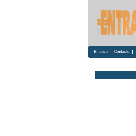
Empezo
|
Contauto
|