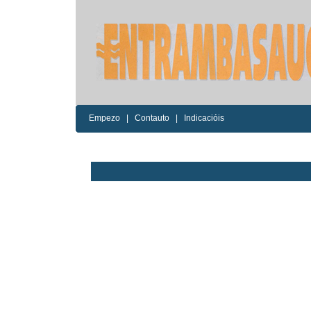
Empezo
|
Contauto
|
Indicacióis