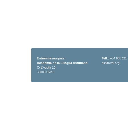
Entrambasauguas.
Telf.:
+34 985 211
Academia de la Llingua Asturiana
alladixital.org
C/ L’Águila 10
33003 Uviéu