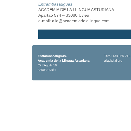
Entrambasauguas
ACADEMIA DE LA LLINGUA ASTURIANA
Apartao 574 – 33080 Uviéu
e-mail: alla@academiadelallingua.com
Entrambasauguas.
Telf.:
+34 985 211
Academia de la Llingua Asturiana
alladixital.org
C/ L’Águila 10
33003 Uviéu