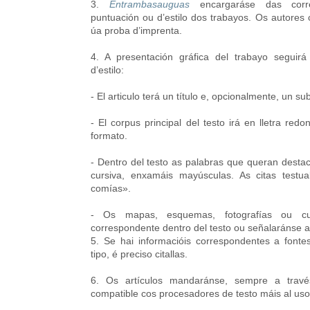
3.
Entrambasauguas
encargaráse das correc
puntuación ou d’estilo dos trabayos. Os autores
úa proba d’imprenta.
4. A presentación gráfica del trabayo seguir
d’estilo:
- El articulo terá un título e, opcionalmente, un sub
- El corpus principal del testo irá en lletra red
formato.
- Dentro del testo as palabras que queran desta
cursiva, enxamáis mayúsculas. As citas testu
comías».
- Os mapas, esquemas, fotografías ou cua
correspondente dentro del testo ou señalaránse as
5. Se hai informacióis correspondentes a fontes
tipo, é preciso citallas.
6. Os artículos mandaránse, sempre a través
compatible cos procesadores de testo máis al uso