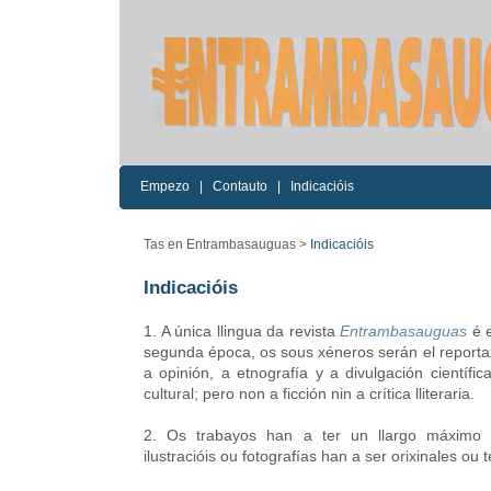
Empezo
|
Contauto
|
Indicacióis
Tas en Entrambasauguas >
Indicacióis
Indicacióis
1. A única llingua da revista
Entrambasauguas
é e
segunda época, os sous xéneros serán el reportaxe
a opinión, a etnografía y a divulgación científica,
cultural; pero non a ficción nin a crítica lliteraria.
2. Os trabayos han a ter un llargo máximo 
ilustracióis ou fotografías han a ser orixinales ou 